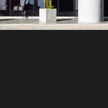
1
2
3
BG_EBC_24
Creado
04/22/19